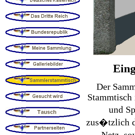
Ein
Der Samml
Stammtisch i
und Sp
zus�tzlich 
Netz, s